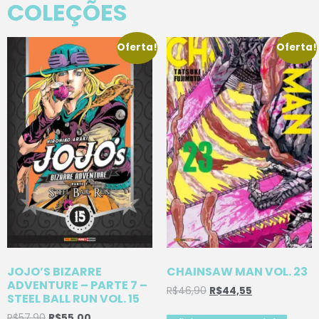
COLEÇÕES
Oferta!
Oferta!
JOJO’S BIZARRE
CHAINSAW MAN VOL. 23
ADVENTURE – PARTE 7 –
R$
46,90
R$
44,55
STEEL BALL RUN VOL. 15
R$
57,90
R$
55,00