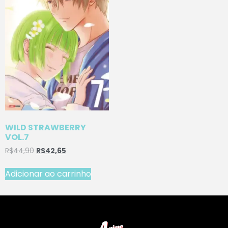
WILD STRAWBERRY
VOL.7
R$
44,90
R$
42,65
Adicionar ao carrinho