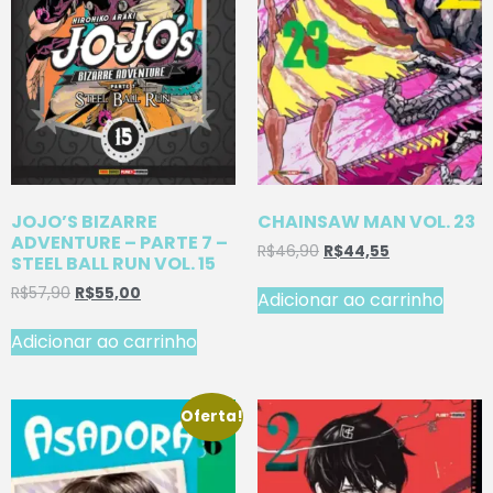
JOJO’S BIZARRE
CHAINSAW MAN VOL. 23
ADVENTURE – PARTE 7 –
R$
46,90
R$
44,55
STEEL BALL RUN VOL. 15
R$
57,90
R$
55,00
Adicionar ao carrinho
Adicionar ao carrinho
Oferta!