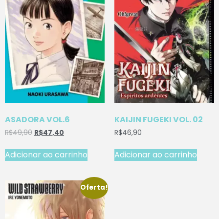
ASADORA VOL.6
KAIJIN FUGEKI VOL. 02
R$
49,90
R$
47,40
R$
46,90
Adicionar ao carrinho
Adicionar ao carrinho
Oferta!