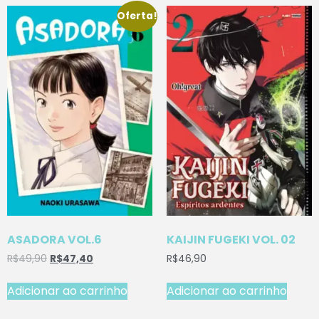
Oferta!
ASADORA VOL.6
KAIJIN FUGEKI VOL. 02
R$
49,90
R$
47,40
R$
46,90
Adicionar ao carrinho
Adicionar ao carrinho