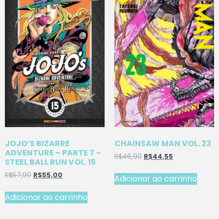
JOJO’S BIZARRE
CHAINSAW MAN VOL. 23
ADVENTURE – PARTE 7 –
R$
46,90
R$
44,55
STEEL BALL RUN VOL. 15
R$
57,90
R$
55,00
Adicionar ao carrinho
Adicionar ao carrinho