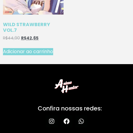
WILD STRAWBERRY
VOL.7
R$
44,90
R$
42,65
Adicionar ao carrinho
Confira nossas redes: