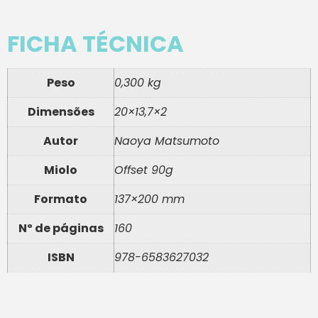
FICHA TÉCNICA
Peso
0,300 kg
Dimensões
20×13,7×2
Autor
Naoya Matsumoto
Miolo
Offset 90g
Formato
137×200 mm
Nº de páginas
160
ISBN
978-6583627032