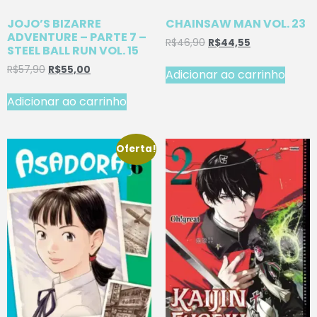
JOJO’S BIZARRE
CHAINSAW MAN VOL. 23
ADVENTURE – PARTE 7 –
R$
46,90
R$
44,55
STEEL BALL RUN VOL. 15
R$
57,90
R$
55,00
Adicionar ao carrinho
Adicionar ao carrinho
Oferta!