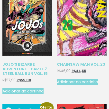
JOJO’S BIZARRE
CHAINSAW MAN VOL. 23
ADVENTURE – PARTE 7 –
R$
46,90
R$
44,55
STEEL BALL RUN VOL. 15
R$
57,90
R$
55,00
Adicionar ao carrinho
Adicionar ao carrinho
Oferta!