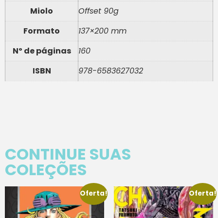
Miolo
Offset 90g
Formato
137×200 mm
Nº de páginas
160
ISBN
978-6583627032
CONTINUE SUAS
COLEÇÕES
Oferta!
Oferta!