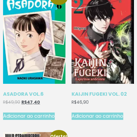
ASADORA VOL.6
KAIJIN FUGEKI VOL. 02
R$
49,90
R$
47,40
R$
46,90
Adicionar ao carrinho
Adicionar ao carrinho
Oferta!