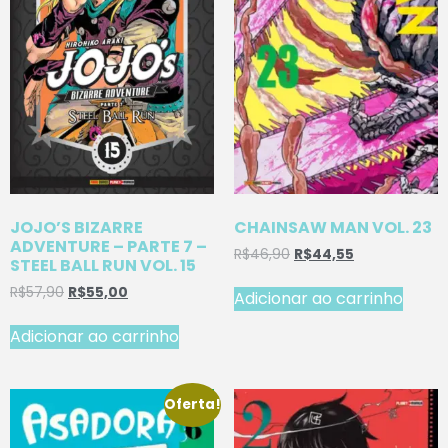
JOJO’S BIZARRE
CHAINSAW MAN VOL. 23
ADVENTURE – PARTE 7 –
R$
46,90
R$
44,55
STEEL BALL RUN VOL. 15
R$
57,90
R$
55,00
Adicionar ao carrinho
Adicionar ao carrinho
Oferta!