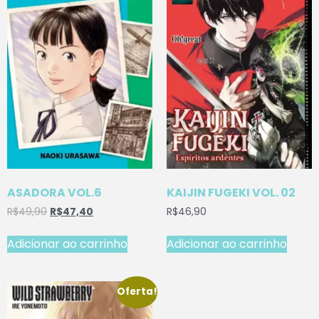
ASADORA VOL.6
KAIJIN FUGEKI VOL. 02
R$
49,90
R$
47,40
R$
46,90
Adicionar ao carrinho
Adicionar ao carrinho
Oferta!