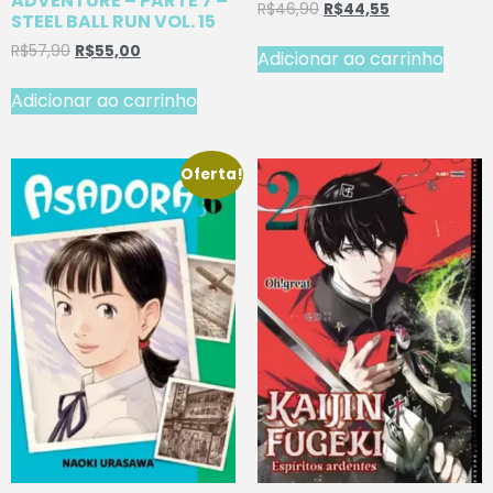
ADVENTURE – PARTE 7 –
R$
46,90
R$
44,55
STEEL BALL RUN VOL. 15
R$
57,90
R$
55,00
Adicionar ao carrinho
Adicionar ao carrinho
Oferta!