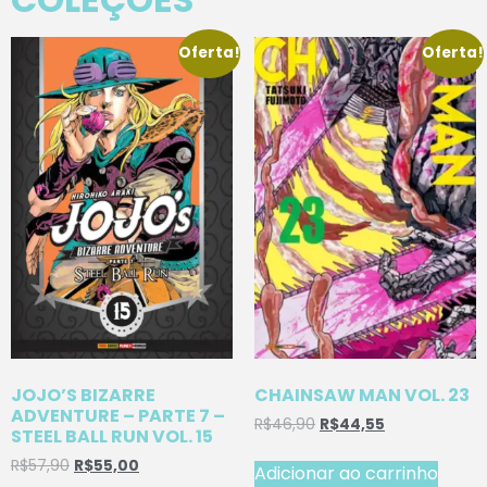
Oferta!
Oferta!
JOJO’S BIZARRE
CHAINSAW MAN VOL. 23
ADVENTURE – PARTE 7 –
R$
46,90
R$
44,55
STEEL BALL RUN VOL. 15
R$
57,90
R$
55,00
Adicionar ao carrinho