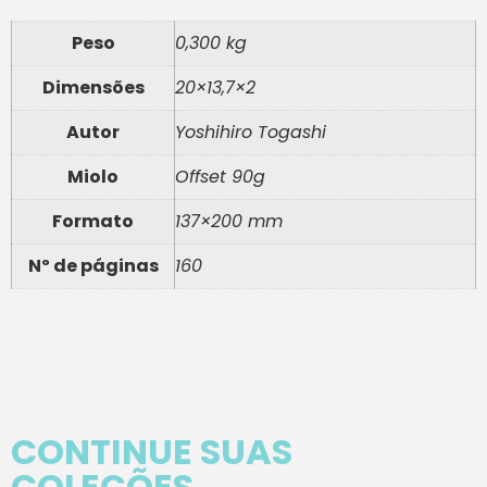
Peso
0,300 kg
Dimensões
20×13,7×2
Autor
Yoshihiro Togashi
Miolo
Offset 90g
Formato
137×200 mm
Nº de páginas
160
CONTINUE SUAS
COLEÇÕES