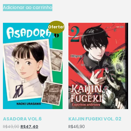
Adicionar ao carrinho
Oferta!
ASADORA VOL.6
KAIJIN FUGEKI VOL. 02
R$
49,90
R$
47,40
R$
46,90