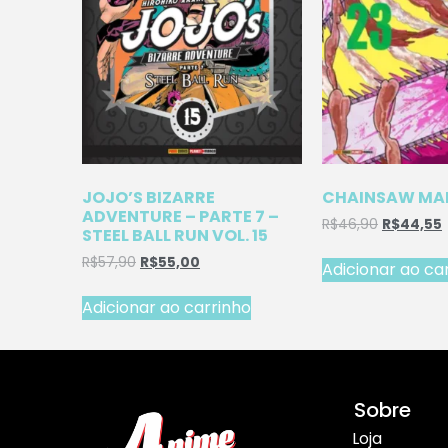
JOJO’S BIZARRE
CHAINSAW MAN
ADVENTURE – PARTE 7 –
R$
46,90
R$
44,55
STEEL BALL RUN VOL. 15
R$
57,90
R$
55,00
Adicionar ao ca
Adicionar ao carrinho
Sobre
Loja