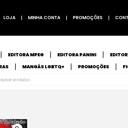
LOJA
MINHA CONTA
PROMOÇÕES
CON
EDITORA MPEG
EDITORA PANINI
EDITO
RAS
MANGÁS LGBTQ+
PROMOÇÕES
F