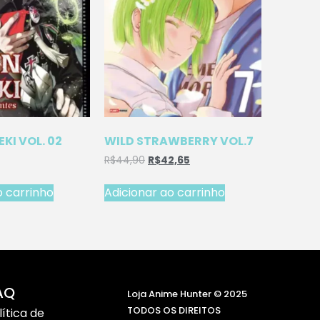
EKI VOL. 02
WILD STRAWBERRY VOL.7
R$
44,90
R$
42,65
o carrinho
Adicionar ao carrinho
AQ
Loja Anime Hunter © 2025
TODOS OS DIREITOS
lítica de