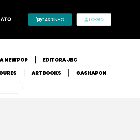
TATO
CARRINHO
LOGIN
RA NEWPOP
EDITORA JBC
IGURES
ARTBOOKS
GASHAPON