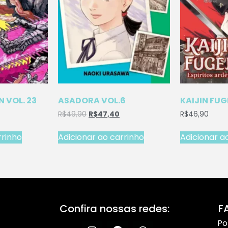
 VOL. 23
ASADORA VOL.6
KAIJIN FUG
R$
49,90
R$
47,40
R$
46,90
rrinho
Adicionar ao carrinho
Adicionar a
Confira nossas redes:
F
Po