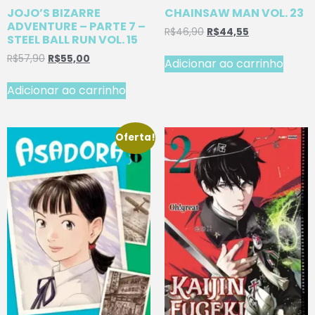
JOJO’S BIZARRE
CHAINSAW MAN VOL. 23
ADVENTURE – PARTE 7 –
R$
46,90
R$
44,55
STEEL BALL RUN VOL. 15
R$
57,90
R$
55,00
Adicionar ao carrinho
Adicionar ao carrinho
Oferta!