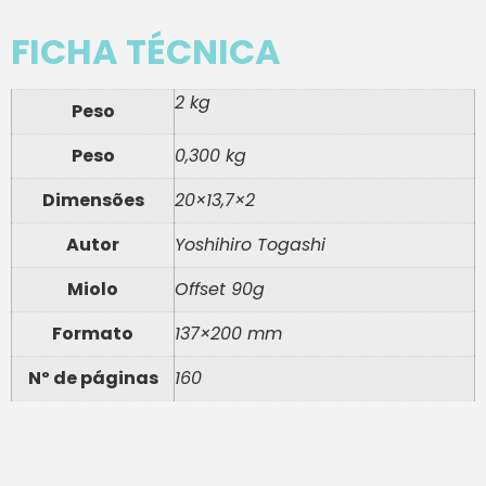
FICHA TÉCNICA
2 kg
Peso
Peso
0,300 kg
Dimensões
20×13,7×2
Autor
Yoshihiro Togashi
Miolo
Offset 90g
Formato
137×200 mm
Nº de páginas
160