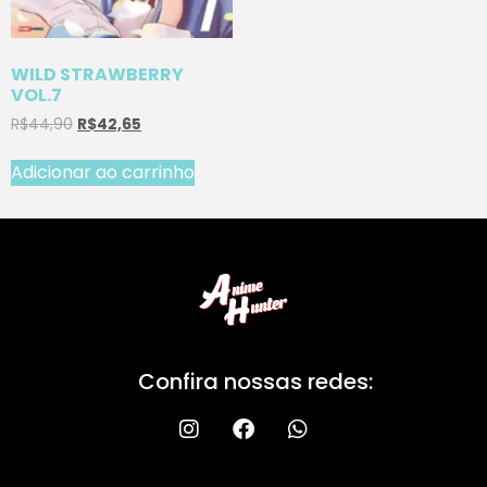
WILD STRAWBERRY
VOL.7
R$
44,90
R$
42,65
Adicionar ao carrinho
Confira nossas redes: