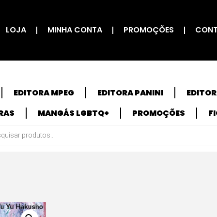
LOJA
MINHA CONTA
PROMOÇÕES
CON
EDITORA MPEG
EDITORA PANINI
EDITO
RAS
MANGÁS LGBTQ+
PROMOÇÕES
F