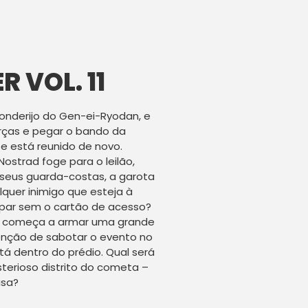
 VOL. 11
onderijo do Gen-ei-Ryodan, e
orças e pegar o bando da
e está reunido de novo.
Nostrad foge para o leilão,
 seus guarda-costas, a garota
quer inimigo que esteja à
ipar sem o cartão de acesso?
a começa a armar uma grande
enção de sabotar o evento no
tá dentro do prédio. Qual será
terioso distrito do cometa –
isa?