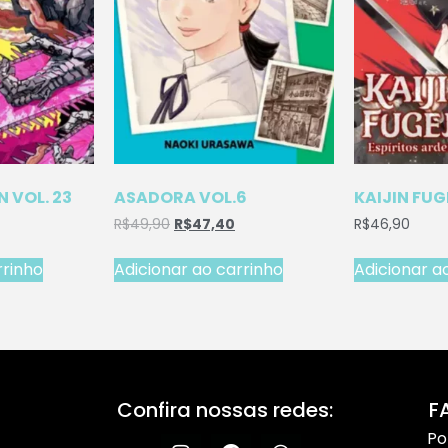
 VOL. 23
ASADORA VOL.6
KAIJIN FUG
R$
49,90
R$
47,40
R$
46,90
rrinho
Adicionar ao carrinho
Adicionar a
Confira nossas redes:
F
Po