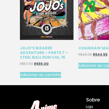
JOJO’S BIZARRE
CHAINSAW MAN
ADVENTURE – PARTE 7 –
R$
46,90
R$
44,55
STEEL BALL RUN VOL. 15
R$
57,90
R$
55,00
Adicionar ao ca
Adicionar ao carrinho
Sobre
Loja