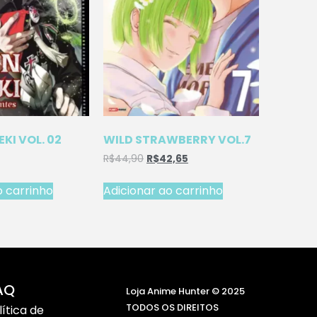
EKI VOL. 02
WILD STRAWBERRY VOL.7
R$
44,90
R$
42,65
o carrinho
Adicionar ao carrinho
AQ
Loja Anime Hunter © 2025
TODOS OS DIREITOS
lítica de