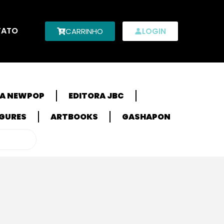
TATO
CARRINHO
LOGIN
RA NEWPOP
EDITORA JBC
IGURES
ARTBOOKS
GASHAPON