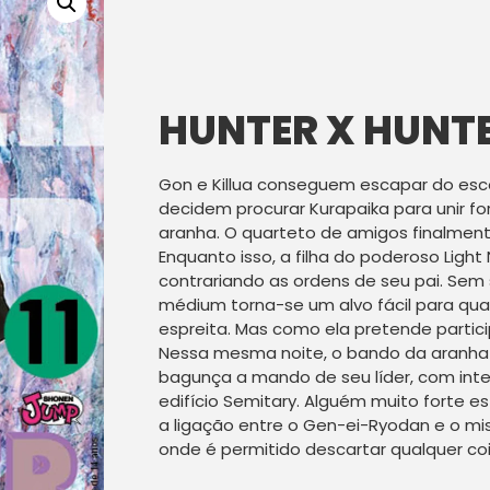
HUNTER X HUNTER
Gon e Killua conseguem escapar do esc
decidem procurar Kurapaika para unir f
aranha. O quarteto de amigos finalment
Enquanto isso, a filha do poderoso Light 
contrariando as ordens de seu pai. Sem
médium torna-se um alvo fácil para qual
espreita. Mas como ela pretende partic
Nessa mesma noite, o bando da aranh
bagunça a mando de seu líder, com int
edifício Semitary. Alguém muito forte es
a ligação entre o Gen-ei-Ryodan e o mis
onde é permitido descartar qualquer co