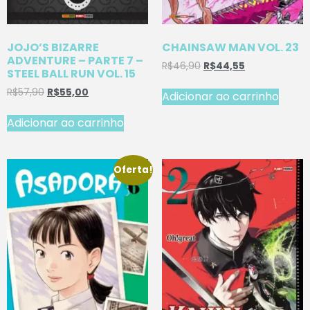
JOJO’S BIZARRE
CHAINSAW MAN VOL. 23
ADVENTURE – PARTE 7 –
R$
46,90
R$
44,55
STEEL BALL RUN VOL. 15
R$
57,90
R$
55,00
Adicionar ao carrinho
Adicionar ao carrinho
Oferta!