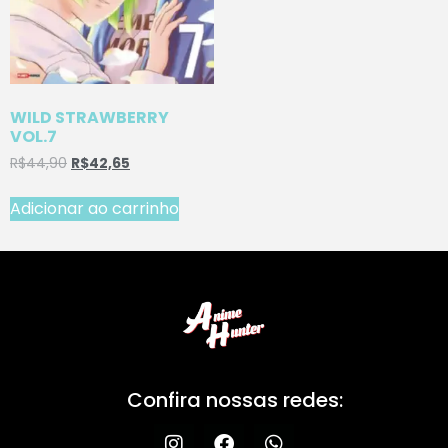
WILD STRAWBERRY
VOL.7
R$
44,90
R$
42,65
Adicionar ao carrinho
Confira nossas redes: