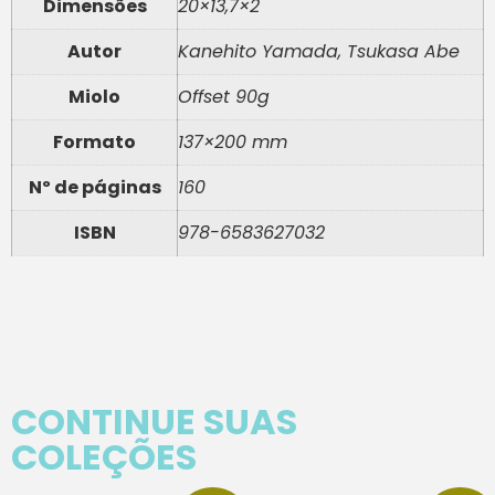
Dimensões
20×13,7×2
Autor
Kanehito Yamada, Tsukasa Abe
Miolo
Offset 90g
Formato
137×200 mm
Nº de páginas
160
ISBN
978-6583627032
CONTINUE SUAS
COLEÇÕES