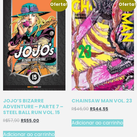
Oferta!
Oferta!
JOJO’S BIZARRE
CHAINSAW MAN VOL. 23
ADVENTURE – PARTE 7 –
R$
46,90
R$
44,55
STEEL BALL RUN VOL. 15
R$
57,90
R$
55,00
Adicionar ao carrinho
Adicionar ao carrinho