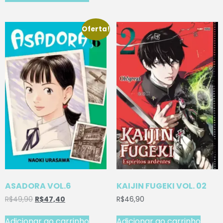
Oferta!
ASADORA VOL.6
KAIJIN FUGEKI VOL. 02
R$
49,90
R$
47,40
R$
46,90
Adicionar ao carrinho
Adicionar ao carrinho