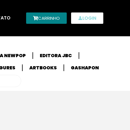
TATO
CARRINHO
LOGIN
RA NEWPOP
EDITORA JBC
IGURES
ARTBOOKS
GASHAPON