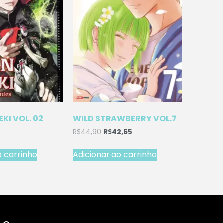
EKI VOL. 02
WILD STRAWBERRY VOL.7
R$
44,90
R$
42,65
o carrinho
Adicionar ao carrinho