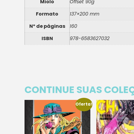
Miolo
Offset 90g
Formato
137×200 mm
Nº de páginas
160
ISBN
978-6583627032
CONTINUE SUAS COLE
Oferta!