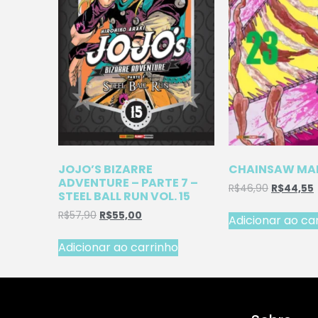
JOJO’S BIZARRE
CHAINSAW MAN
ADVENTURE – PARTE 7 –
R$
46,90
R$
44,55
STEEL BALL RUN VOL. 15
R$
57,90
R$
55,00
Adicionar ao ca
Adicionar ao carrinho