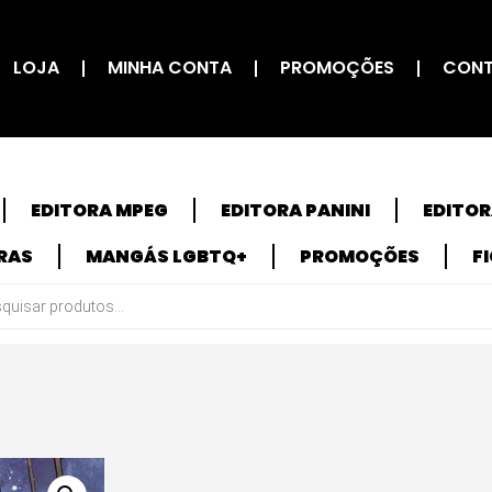
LOJA
MINHA CONTA
PROMOÇÕES
CON
EDITORA MPEG
EDITORA PANINI
EDITO
RAS
MANGÁS LGBTQ+
PROMOÇÕES
F