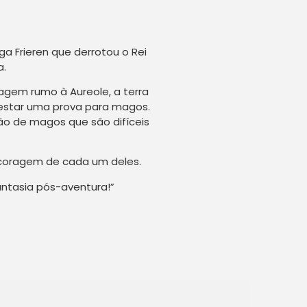
 Frieren que derrotou o Rei
a.
iagem rumo à Aureole, a terra
estar uma prova para magos.
ão de magos que são difíceis
 a coragem de cada um deles.
fantasia pós-aventura!”