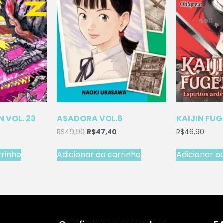
 VOL. 23
ASADORA VOL.6
KAIJIN FUG
R$
49,90
R$
47,40
R$
46,90
rrinho
Adicionar ao carrinho
Adicionar a