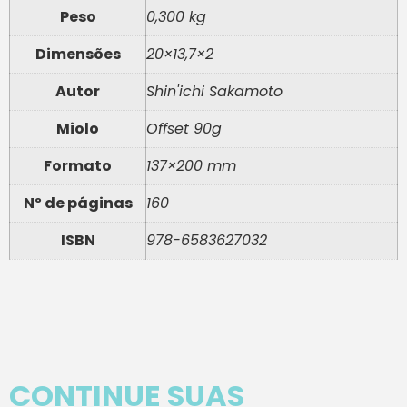
Peso
0,300 kg
Dimensões
20×13,7×2
Autor
Shin'ichi Sakamoto
Miolo
Offset 90g
Formato
137×200 mm
Nº de páginas
160
ISBN
978-6583627032
CONTINUE SUAS