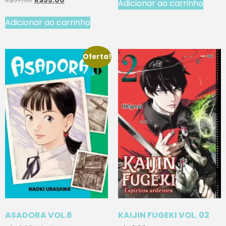
R$
57,90
R$
55,00
Adicionar ao carrinho
Adicionar ao carrinho
Oferta!
ASADORA VOL.6
KAIJIN FUGEKI VOL. 02