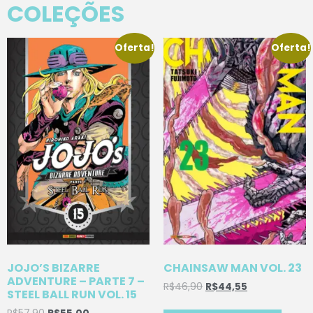
COLEÇÕES
Oferta!
Oferta!
JOJO’S BIZARRE
CHAINSAW MAN VOL. 23
ADVENTURE – PARTE 7 –
R$
46,90
R$
44,55
STEEL BALL RUN VOL. 15