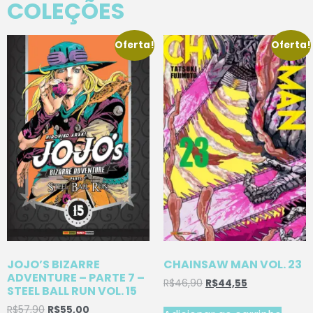
COLEÇÕES
Oferta!
Oferta!
JOJO’S BIZARRE
CHAINSAW MAN VOL. 23
ADVENTURE – PARTE 7 –
R$
46,90
R$
44,55
STEEL BALL RUN VOL. 15
R$
57,90
R$
55,00