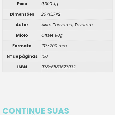
Peso
0,300 kg
Dimensões
20×13,7×2
Autor
Akira Toriyama, Toyotaro
Miolo
Offset 90g
Formato
137×200 mm
Nº de páginas
160
ISBN
978-6583627032
CONTINUE SUAS