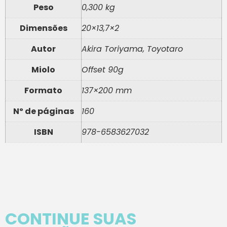
Peso
0,300 kg
Dimensões
20×13,7×2
Autor
Akira Toriyama, Toyotaro
Miolo
Offset 90g
Formato
137×200 mm
Nº de páginas
160
ISBN
978-6583627032
CONTINUE SUAS