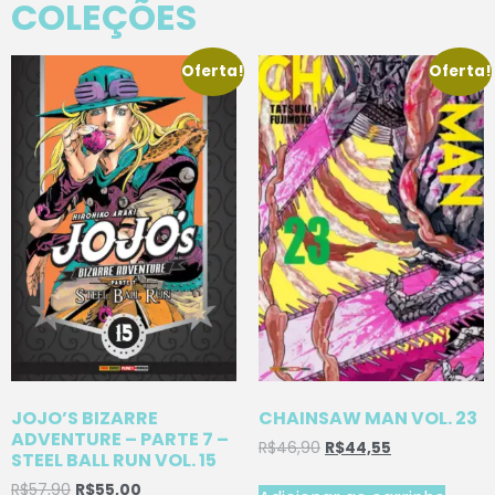
COLEÇÕES
Oferta!
Oferta!
JOJO’S BIZARRE
CHAINSAW MAN VOL. 23
ADVENTURE – PARTE 7 –
R$
46,90
R$
44,55
STEEL BALL RUN VOL. 15
R$
57,90
R$
55,00