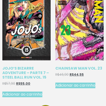
JOJO’S BIZARRE
CHAINSAW MAN VOL. 23
ADVENTURE – PARTE 7 –
R$
46,90
R$
44,55
STEEL BALL RUN VOL. 15
R$
57,90
R$
55,00
Adicionar ao carrinho
Adicionar ao carrinho