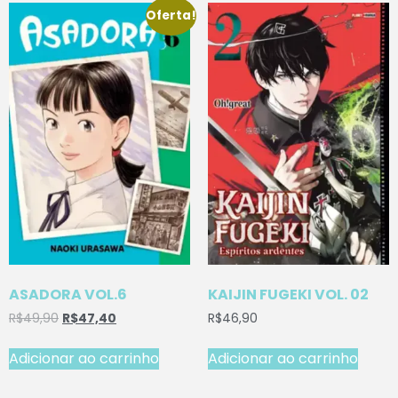
Oferta!
ASADORA VOL.6
KAIJIN FUGEKI VOL. 02
R$
49,90
R$
47,40
R$
46,90
Adicionar ao carrinho
Adicionar ao carrinho