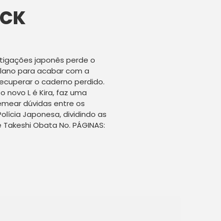
ACK
stigações japonês perde o
plano para acabar com a
cuperar o caderno perdido.
 novo L é Kira, faz uma
emear dúvidas entre os
lícia Japonesa, dividindo as
e Takeshi Obata No. PÁGINAS: