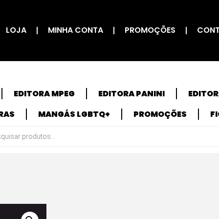
LOJA
MINHA CONTA
PROMOÇÕES
CON
EDITORA MPEG
EDITORA PANINI
EDITO
RAS
MANGÁS LGBTQ+
PROMOÇÕES
F