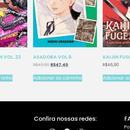
 VOL. 23
ASADORA VOL.6
KAIJIN FUG
R$
49,90
R$
47,40
R$
46,90
rrinho
Adicionar ao carrinho
Adicionar a
Confira nossas redes:
F
Po