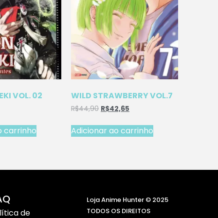
EKI VOL. 02
WILD STRAWBERRY VOL.7
R$
44,90
R$
42,65
o carrinho
Adicionar ao carrinho
AQ
Loja Anime Hunter © 2025
TODOS OS DIREITOS
lítica de