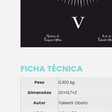
FICHA TÉCNICA
Peso
0,300 kg
Dimensões
20×13,7×2
Autor
Takeshi Obata