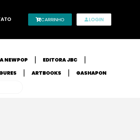
TATO
CARRINHO
LOGIN
RA NEWPOP
EDITORA JBC
IGURES
ARTBOOKS
GASHAPON