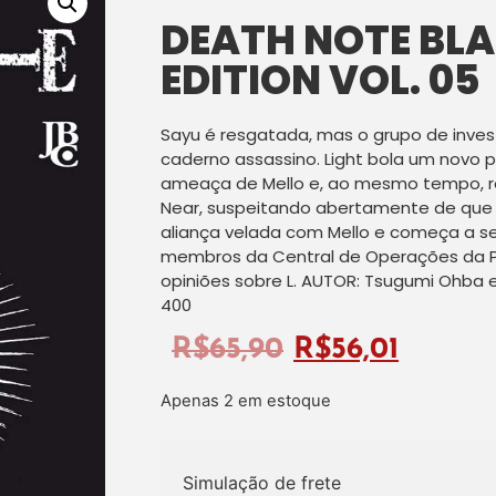
DEATH NOTE BL
EDITION VOL. 05
Sayu é resgatada, mas o grupo de inve
caderno assassino. Light bola um novo 
ameaça de Mello e, ao mesmo tempo, re
Near, suspeitando abertamente de que o
aliança velada com Mello e começa a s
membros da Central de Operações da Po
opiniões sobre L. AUTOR: Tsugumi Ohba 
400
R$
65,90
R$
56,01
Apenas 2 em estoque
Simulação de frete