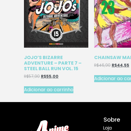
JOJO’S BIZARRE
CHAINSAW MAN
ADVENTURE – PARTE 7 –
R$
46,90
R$
44,55
STEEL BALL RUN VOL. 15
R$
57,90
R$
55,00
Adicionar ao ca
Adicionar ao carrinho
Sobre
Loja