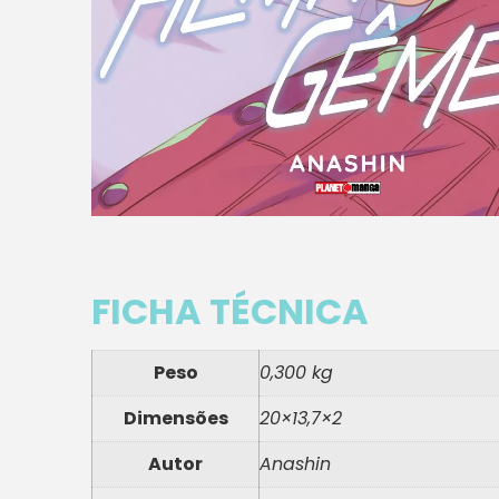
FICHA TÉCNICA
Peso
0,300 kg
Dimensões
20×13,7×2
Autor
Anashin