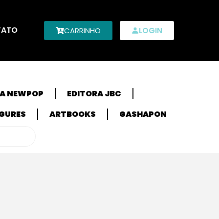
TATO
CARRINHO
LOGIN
RA NEWPOP
EDITORA JBC
IGURES
ARTBOOKS
GASHAPON