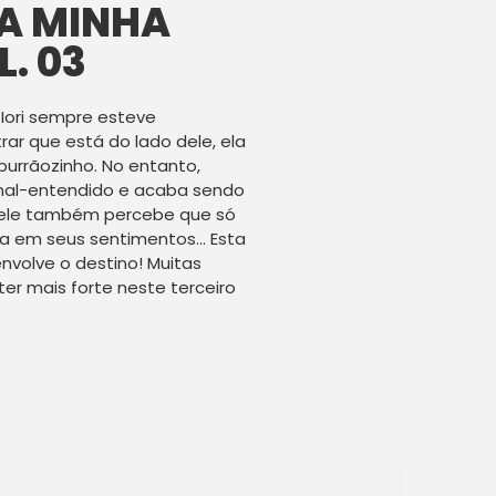
A MINHA
. 03
Iori sempre esteve
r que está do lado dele, ela
purrãozinho. No entanto,
mal-entendido e acaba sendo
, ele também percebe que só
a em seus sentimentos… Esta
nvolve o destino! Muitas
er mais forte neste terceiro