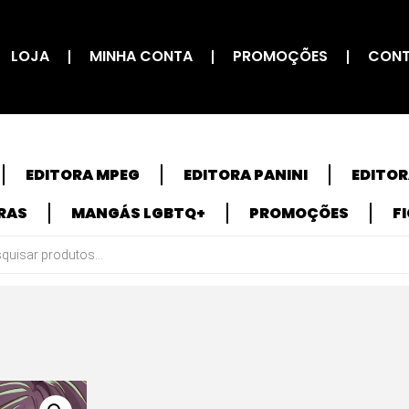
LOJA
MINHA CONTA
PROMOÇÕES
CON
EDITORA MPEG
EDITORA PANINI
EDITO
RAS
MANGÁS LGBTQ+
PROMOÇÕES
F