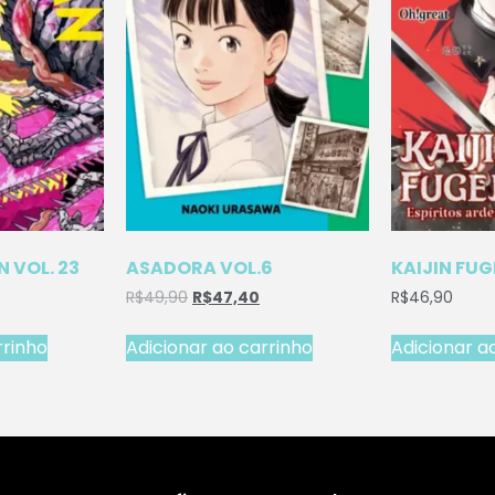
 VOL. 23
ASADORA VOL.6
KAIJIN FUG
R$
49,90
R$
47,40
R$
46,90
rrinho
Adicionar ao carrinho
Adicionar a