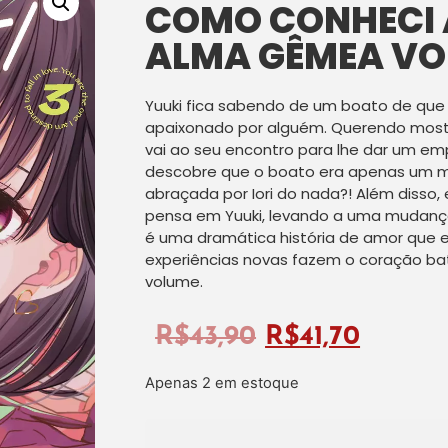
COMO CONHECI 
ALMA GÊMEA VOL
Yuuki fica sabendo de um boato de que 
apaixonado por alguém. Querendo mostra
vai ao seu encontro para lhe dar um em
descobre que o boato era apenas um 
abraçada por Iori do nada?! Além disso
pensa em Yuuki, levando a uma mudanç
é uma dramática história de amor que e
experiências novas fazem o coração bat
volume.
R$
43,90
R$
41,70
Apenas 2 em estoque