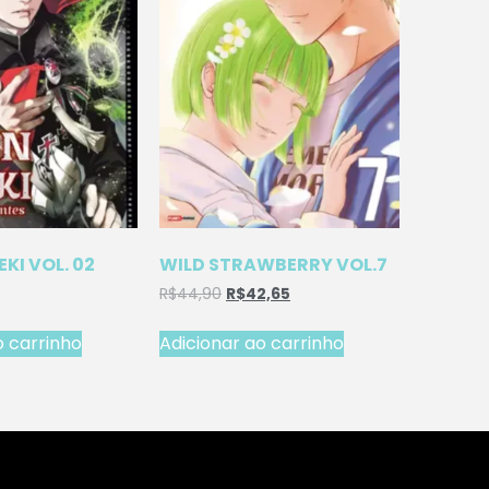
EKI VOL. 02
WILD STRAWBERRY VOL.7
R$
44,90
R$
42,65
o carrinho
Adicionar ao carrinho