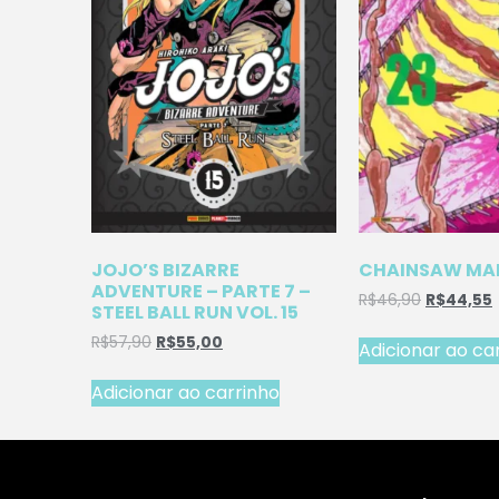
JOJO’S BIZARRE
CHAINSAW MAN
ADVENTURE – PARTE 7 –
R$
46,90
R$
44,55
STEEL BALL RUN VOL. 15
R$
57,90
R$
55,00
Adicionar ao ca
Adicionar ao carrinho