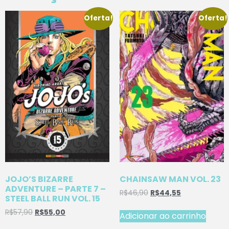
Oferta!
Oferta!
JOJO’S BIZARRE
CHAINSAW MAN VOL. 23
ADVENTURE – PARTE 7 –
R$
46,90
R$
44,55
STEEL BALL RUN VOL. 15
R$
57,90
R$
55,00
Adicionar ao carrinho