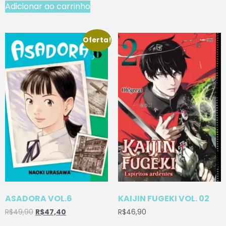
Adicionar ao carrinho
Oferta!
ASADORA VOL.6
KAIJIN FUGEKI VOL. 02
R$
49,90
R$
47,40
R$
46,90