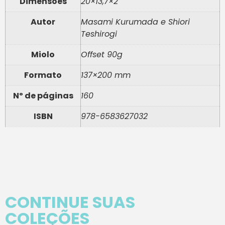
Dimensões
20×13,7×2
Autor
Masami Kurumada e Shiori
Teshirogi
Miolo
Offset 90g
Formato
137×200 mm
Nº de páginas
160
ISBN
978-6583627032
CONTINUE SUAS
COLEÇÕES