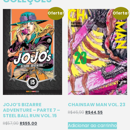
Oferta!
Oferta!
JOJO’S BIZARRE
CHAINSAW MAN VOL. 23
ADVENTURE – PARTE 7 –
R$
46,90
R$
44,55
STEEL BALL RUN VOL. 15
R$
57,90
R$
55,00
Adicionar ao carrinho