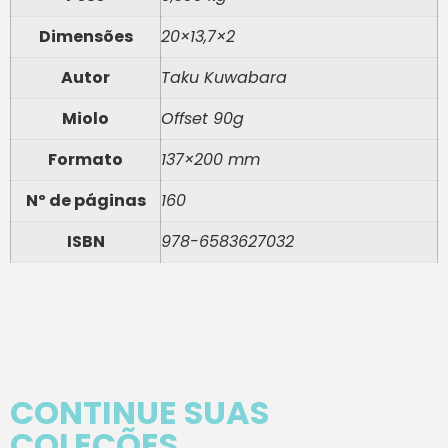
Dimensões
20×13,7×2
Autor
Taku Kuwabara
Miolo
Offset 90g
Formato
137×200 mm
Nº de páginas
160
ISBN
978-6583627032
CONTINUE SUAS
COLEÇÕES