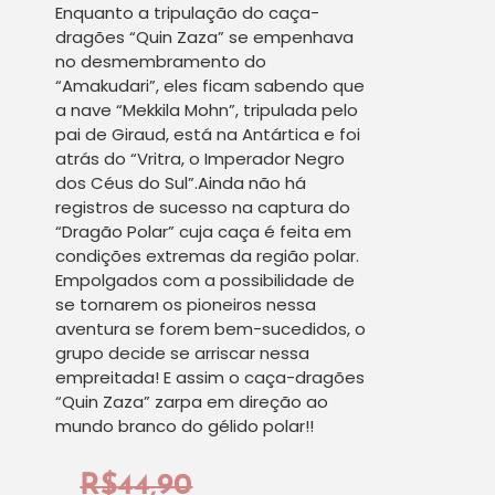
Enquanto a tripulação do caça-
dragões “Quin Zaza” se empenhava
no desmembramento do
“Amakudari”, eles ficam sabendo que
a nave “Mekkila Mohn”, tripulada pelo
pai de Giraud, está na Antártica e foi
atrás do “Vritra, o Imperador Negro
dos Céus do Sul”.Ainda não há
registros de sucesso na captura do
“Dragão Polar” cuja caça é feita em
condições extremas da região polar.
Empolgados com a possibilidade de
se tornarem os pioneiros nessa
aventura se forem bem-sucedidos, o
grupo decide se arriscar nessa
empreitada! E assim o caça-dragões
“Quin Zaza” zarpa em direção ao
mundo branco do gélido polar!!
R$
44,90