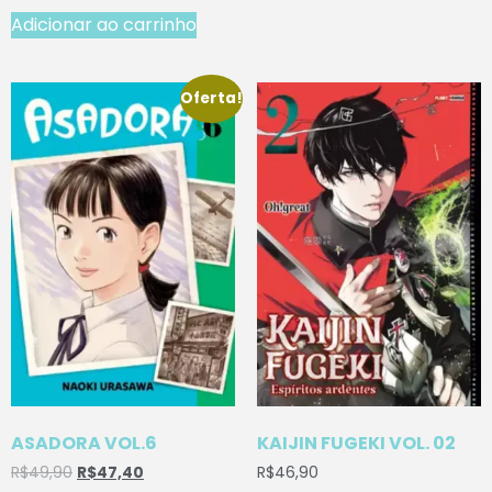
Adicionar ao carrinho
Oferta!
ASADORA VOL.6
KAIJIN FUGEKI VOL. 02
R$
49,90
R$
47,40
R$
46,90