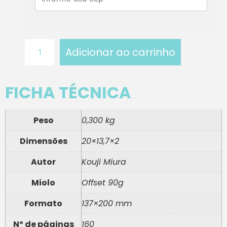
Adicionar ao carrinho
FICHA TÉCNICA
Peso
0,300 kg
Dimensões
20×13,7×2
Autor
Kouji Miura
Miolo
Offset 90g
Formato
137×200 mm
Nº de páginas
160