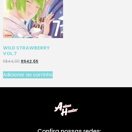
WILD STRAWBERRY
VOL.7
R$
44,90
R$
42,65
Adicionar ao carrinho
Confira nossas redes: