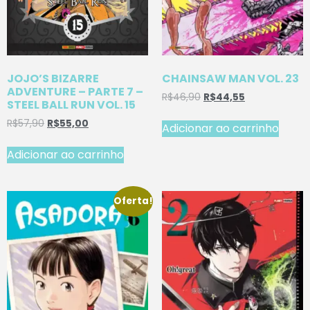
JOJO’S BIZARRE
CHAINSAW MAN VOL. 23
ADVENTURE – PARTE 7 –
R$
46,90
R$
44,55
STEEL BALL RUN VOL. 15
R$
57,90
R$
55,00
Adicionar ao carrinho
Adicionar ao carrinho
Oferta!