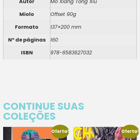
Autor
Mo Xiang Tong Xiu
Miolo
Offset 90g
Formato
137×200 mm
Nº de páginas
160
ISBN
978-6583627032
CONTINUE SUAS
COLEÇÕES
Oferta!
Oferta!