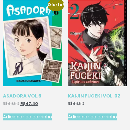
Oferta!
ASADORA VOL.6
KAIJIN FUGEKI VOL. 02
R$
49,90
R$
47,40
R$
46,90
Adicionar ao carrinho
Adicionar ao carrinho