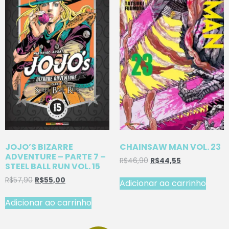
JOJO’S BIZARRE
CHAINSAW MAN VOL. 23
ADVENTURE – PARTE 7 –
R$
46,90
R$
44,55
STEEL BALL RUN VOL. 15
R$
57,90
R$
55,00
Adicionar ao carrinho
Adicionar ao carrinho