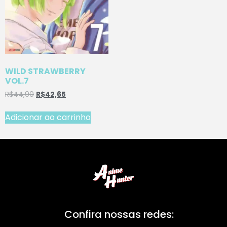
WILD STRAWBERRY
VOL.7
R$
44,90
R$
42,65
Adicionar ao carrinho
Confira nossas redes: