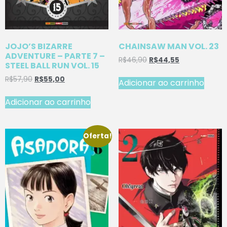
JOJO’S BIZARRE
CHAINSAW MAN VOL. 23
ADVENTURE – PARTE 7 –
R$
46,90
R$
44,55
STEEL BALL RUN VOL. 15
R$
57,90
R$
55,00
Adicionar ao carrinho
Adicionar ao carrinho
Oferta!