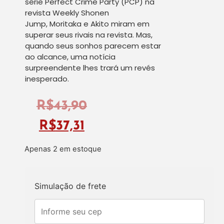
série
Perfect Crime Party (PCP)
na
revista
Weekly Shonen
Jump,
Moritaka e Akito miram em
superar seus rivais na revista. Mas,
quando seus sonhos parecem estar
ao alcance, uma notícia
surpreendente lhes trará um revés
inesperado.
R$
43,90
R$
37,31
Apenas 2 em estoque
Simulação de frete