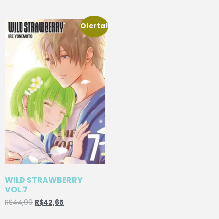
Oferta!
WILD STRAWBERRY
VOL.7
R$
44,90
R$
42,65