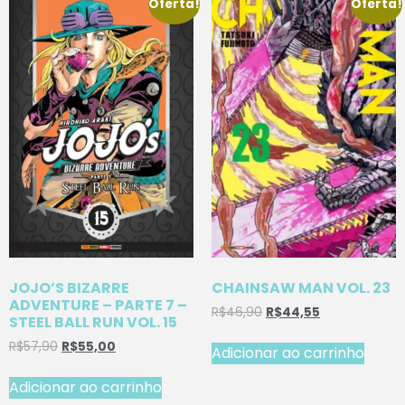
Oferta!
Oferta!
JOJO’S BIZARRE
CHAINSAW MAN VOL. 23
ADVENTURE – PARTE 7 –
R$
46,90
R$
44,55
STEEL BALL RUN VOL. 15
R$
57,90
R$
55,00
Adicionar ao carrinho
Adicionar ao carrinho