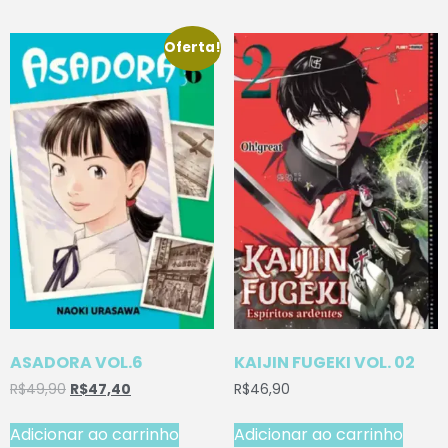
Oferta!
ASADORA VOL.6
KAIJIN FUGEKI VOL. 02
R$
49,90
R$
47,40
R$
46,90
Adicionar ao carrinho
Adicionar ao carrinho