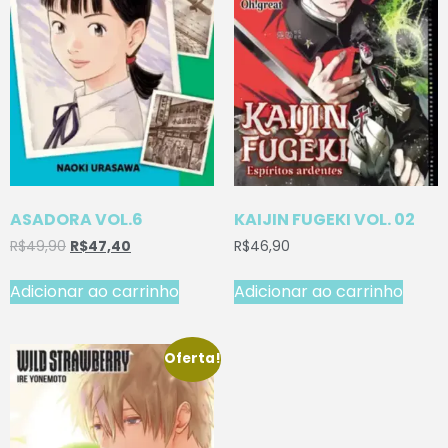
ASADORA VOL.6
KAIJIN FUGEKI VOL. 02
R$
49,90
R$
47,40
R$
46,90
Adicionar ao carrinho
Adicionar ao carrinho
Oferta!