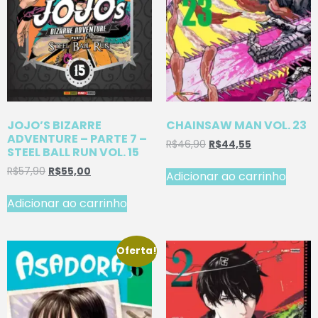
JOJO’S BIZARRE
CHAINSAW MAN VOL. 23
ADVENTURE – PARTE 7 –
R$
46,90
R$
44,55
STEEL BALL RUN VOL. 15
R$
57,90
R$
55,00
Adicionar ao carrinho
Adicionar ao carrinho
Oferta!