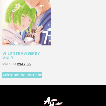
WILD STRAWBERRY
VOL.7
R$
44,90
R$
42,65
Adicionar ao carrinho