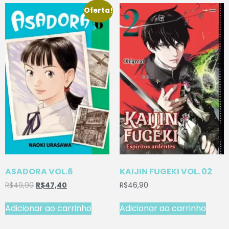
Oferta!
ASADORA VOL.6
KAIJIN FUGEKI VOL. 02
R$
49,90
R$
47,40
R$
46,90
Adicionar ao carrinho
Adicionar ao carrinho