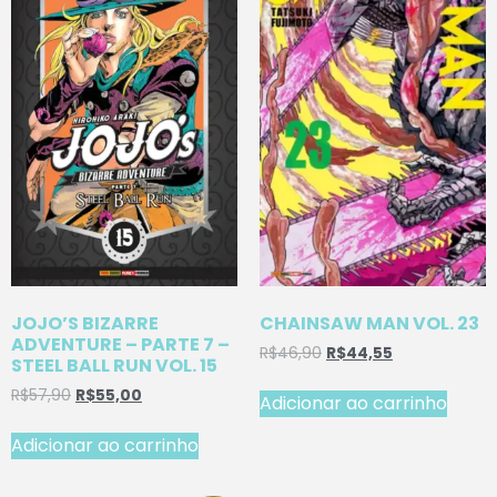
JOJO’S BIZARRE
CHAINSAW MAN VOL. 23
ADVENTURE – PARTE 7 –
R$
46,90
R$
44,55
STEEL BALL RUN VOL. 15
R$
57,90
R$
55,00
Adicionar ao carrinho
Adicionar ao carrinho