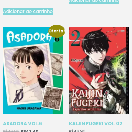
Adicionar ao carrinho
Adicionar ao carrinho
Oferta!
ASADORA VOL.6
KAIJIN FUGEKI VOL. 02
R$
49,90
R$
47,40
R$
46,90