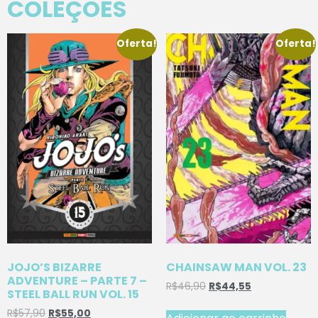
COLEÇÕES
Oferta!
Oferta!
JOJO’S BIZARRE
CHAINSAW MAN VOL. 23
ADVENTURE – PARTE 7 –
R$
46,90
R$
44,55
STEEL BALL RUN VOL. 15
R$
57,90
R$
55,00