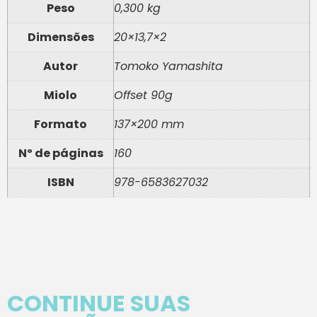
Peso
0,300 kg
Dimensões
20×13,7×2
Autor
Tomoko Yamashita
Miolo
Offset 90g
Formato
137×200 mm
Nº de páginas
160
ISBN
978-6583627032
CONTINUE SUAS