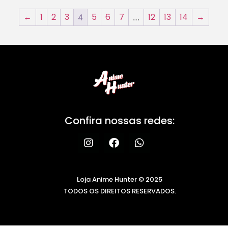
←
1
2
3
5
6
7
12
13
14
→
4
…
Confira nossas redes:
Loja Anime Hunter © 2025
TODOS OS DIREITOS RESERVADOS.